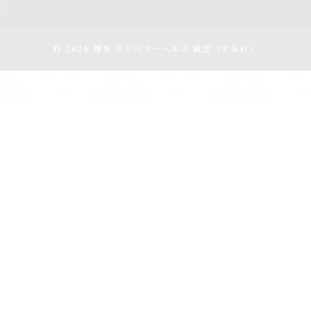
© 2026 博多 デリバリーヘルス 純恋（すみれ）
アクセス
スケジュール
電話をかける