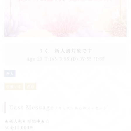
りく 新人割対象です
Age:
20
T:
165
B:
85 (D)
W:
55
H:
85
新人
可愛い系
長身
Cast Message
キャストからのメッセージ
★新人割引期間中★☆
60分14,000円